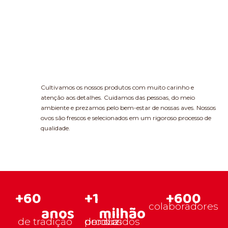
Cultivamos os nossos produtos com muito carinho e
atenção aos detalhes. Cuidamos das pessoas, do meio
ambiente e prezamos pelo bem-estar de nossas aves. Nossos
ovos são frescos e selecionados em um rigoroso processo de
qualidade.
+
60
+
1
+
600
colaboradores
anos
milhão
de tradição
de ovos produzidos por dia