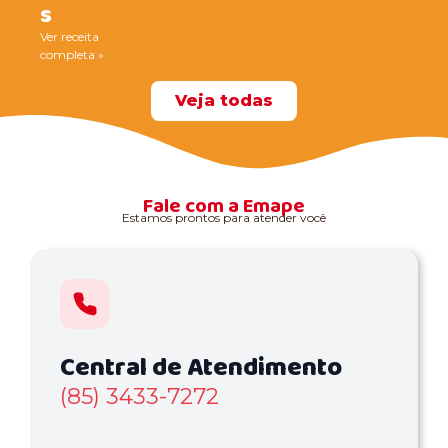
s
Ver receita
completa »
Veja todas
Fale com a Emape
Estamos prontos para atender você
Central de Atendimento
(85) 3433-7272