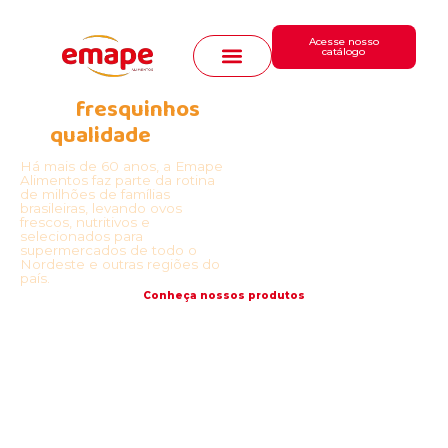
Acesse nosso
catálogo
Ovos
fresquinhos
e
Produtos
de
qualidade
para
Nossa Cultura
você
e
sua
família
Há mais de 60 anos, a Emape
Alimentos faz parte da rotina
Sustentabilidade
de milhões de famílias
brasileiras, levando ovos
frescos, nutritivos e
Ovo Solidário
selecionados para
supermercados de todo o
Receitas
Nordeste e outras regiões do
país.
Conheça nossos produtos