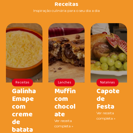
Receitas
Inspiração culinária para o seu dia a dia
Receitas
Lanches
Natalinas
Galinha
Muffin
Capote
Emape
com
de
com
chocol
Festa
creme
ate
Ver receita
completa »
de
Ver receita
completa »
batata