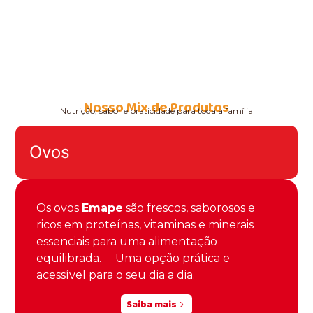
Nosso Mix de Produtos
Nutrição, sabor e praticidade para toda a família
Ovos
Os ovos
Emape
são frescos, saborosos e
ricos em proteínas, vitaminas e minerais
essenciais para uma alimentação
equilibrada. Uma opção prática e
acessível para o seu dia a dia.
Saiba mais